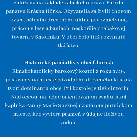
založená na základe valaského práva. Patrila
panstvu Krásna Hôrka. Obyvatelia sa živili chovom
oviec, pálením dreveného uhlia, povozníctvom,
prácou v lese a baniach, neskoršie v tabakovej
továrni v Smolníku. V obci bolo tiež rozvinuté
tkáčstvo.
Historické pamiatky v obci Úhorná:
Rímskokatolícky barokový kostol z roku 1749,
postavený na mieste pôvodného dreveného kostola
tvorí dominantu obce. Pri kostole je tiež cintorín.
Nad obcou, na južne orientovanom svahu, stojí
kaplnka Panny Márie Snežnej na starom pútnickom
mieste, kde vyviera prameň s údajne liečivou
vodou.