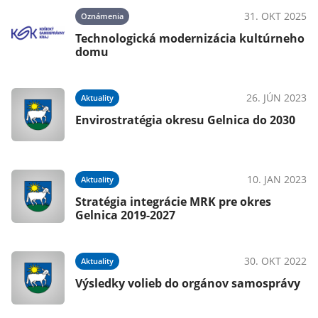
31. OKT 2025
Oznámenia
021
Technologická modernizácia kultúrneho
domu
26. JÚN 2023
Aktuality
018
Envirostratégia okresu Gelnica do 2030
10. JAN 2023
Aktuality
Stratégia integrácie MRK pre okres
Gelnica 2019-2027
30. OKT 2022
Aktuality
Výsledky volieb do orgánov samosprávy