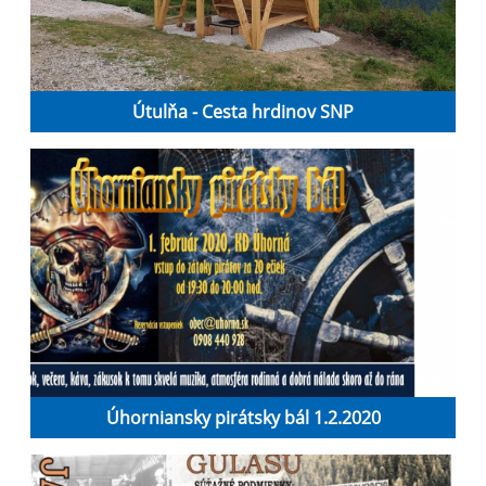
Útulňa - Cesta hrdinov SNP
Úhorniansky pirátsky bál 1.2.2020