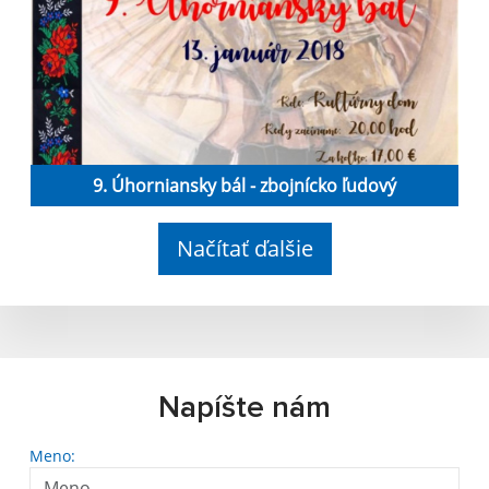
9. Úhorniansky bál - zbojnícko ľudový
Načítať ďalšie
Napíšte nám
Meno: