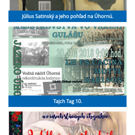
Július Satinský a jeho pohľad na Úhornú.
Tajch Tag 10.