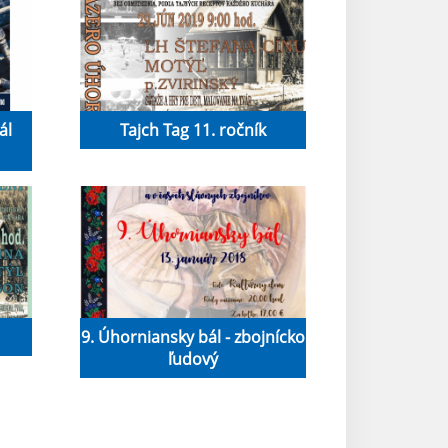
ál
Tajch Tag 11. ročník
9. Úhorniansky bál - zbojnícko
ľudový