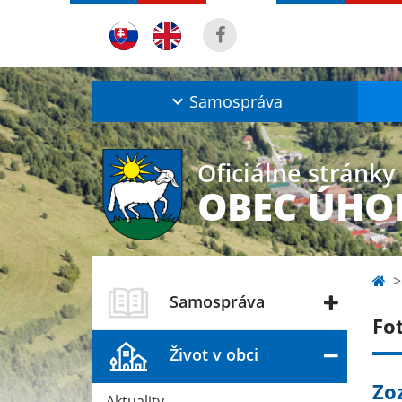
Samospráva
Oficiálne stránky
OBEC ÚHO
Samospráva
Fo
Život v obci
Zo
Aktuality