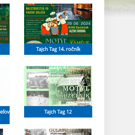
Tajch Tag 14. ročník
teľov
Tajch Tag 12