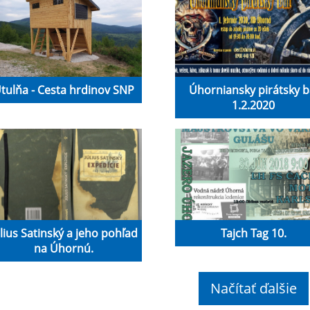
tulňa - Cesta hrdinov SNP
Úhorniansky pirátsky b
1.2.2020
úlius Satinský a jeho pohľad
Tajch Tag 10.
na Úhornú.
Načítať ďalšie