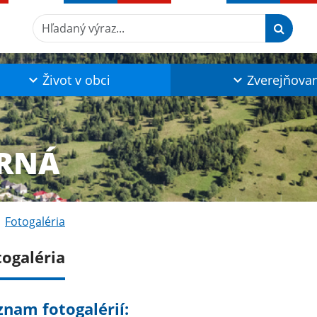
Hľadaný výraz...
Život v obci
Zverejňova
RNÁ
Fotogaléria
togaléria
znam fotogalérií: