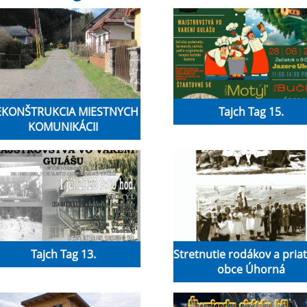
EKONŠTRUKCIA MIESTNYCH
Tajch Tag 15.
KOMUNIKÁCII
Tajch Tag 13.
Stretnutie rodákov a pria
obce Úhorná