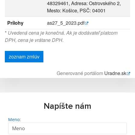
48329461, Adresa: Ostrovského 2,
Mesto: Košice, PSČ: 04001
Prílohy
as27_5_2023.pdf
*
Uvedená cena je konečná. Ak je dodávateľ platcom
DPH, cena je vrátane DPH.
zoznam zmlúv
Generované portálom
Uradne.sk
Napíšte nám
Meno: