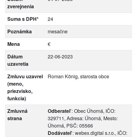
zverejnenia
Suma s DPH*
24
Poznámka
mesačne
Mena
€
Dátum
22-06-2023
uzavretia
Zmluvu uzavrel
Roman König, starosta obce
(meno,
priezvisko,
funkcia)
Zmluvná
Odberateľ
: Obec Úhorná, IČO:
strana
329711, Adresa: Úhorná, Mesto:
Úhorná, PSČ: 05566
Dodávateľ
: webex.digital s.r.o., IČO: