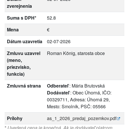
zverejnenia
Suma s DPH*
52.8
Mena
€
Dátum uzavretia
02-07-2026
Zmluvu uzavrel
Roman König, starosta obce
(meno,
priezvisko,
funkcia)
Zmluvná strana
Odberateľ
: Mária Brutovská
Dodávateľ
: Obec Úhorná, IČO:
00329711, Adresa: Úhorná 29,
Mesto: Smolník, PSČ: 05566
Prílohy
as_1_2026_predaj_pozemkov.pdf
*
Uvedená cena je konečná. Ak je dodávateľ platcom