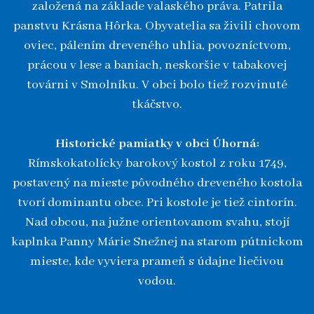
založená na základe valaského práva. Patrila
panstvu Krásna Hôrka. Obyvatelia sa živili chovom
oviec, pálením dreveného uhlia, povozníctvom,
prácou v lese a baniach, neskoršie v tabakovej
továrni v Smolníku. V obci bolo tiež rozvinuté
tkáčstvo.
Historické pamiatky v obci Úhorná:
Rímskokatolícky barokový kostol z roku 1749,
postavený na mieste pôvodného dreveného kostola
tvorí dominantu obce. Pri kostole je tiež cintorín.
Nad obcou, na južne orientovanom svahu, stojí
kaplnka Panny Márie Snežnej na starom pútnickom
mieste, kde vyviera prameň s údajne liečivou
vodou.