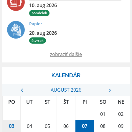
10. aug 2026
pondelok
Papier
20. aug 2026
štvrtok
zobraziť ďalšie
KALENDÁR
AUGUST 2026
PO
UT
ST
ŠT
PI
SO
NE
01
02
03
04
05
06
07
08
09