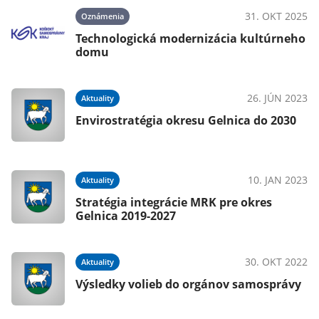
31. OKT 2025
Oznámenia
021
Technologická modernizácia kultúrneho
domu
26. JÚN 2023
Aktuality
018
Envirostratégia okresu Gelnica do 2030
10. JAN 2023
Aktuality
Stratégia integrácie MRK pre okres
Gelnica 2019-2027
30. OKT 2022
Aktuality
Výsledky volieb do orgánov samosprávy